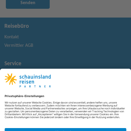
Senden
Reisebüro
Kontakt
Vermittler AGB
Service
Reisemonitor
Reisehinweise
Rechtliches
Impressum
Datenschutz
Barrierefreiheit