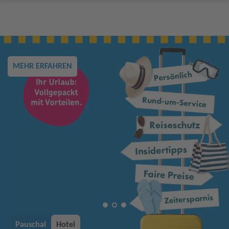
MEHR ERFAHREN
Pauschal
Hotel