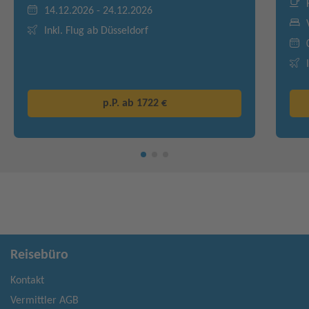
14.12.2026 - 24.12.2026
Inkl. Flug ab Düsseldorf
p.P. ab
1722 €
Reisebüro
Kontakt
Vermittler AGB