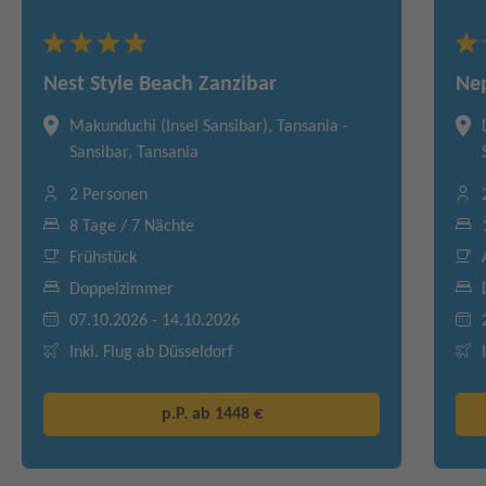
Nest Style Beach Zanzibar
Nep
Makunduchi (Insel Sansibar), Tansania -
Sansibar, Tansania
2 Personen
8 Tage / 7 Nächte
Frühstück
Doppelzimmer
07.10.2026 - 14.10.2026
Inkl. Flug ab Düsseldorf
p.P. ab
1448 €