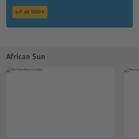
p.P. ab
1820 €
African Sun